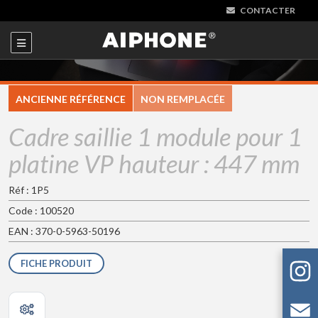
CONTACTER
ANCIENNE RÉFÉRENCE
NON REMPLACÉE
Cadre saillie 1 module pour 1
platine VP hauteur : 447 mm
Réf : 1P5
Code : 100520
EAN : 370-0-5963-50196
FICHE PRODUIT