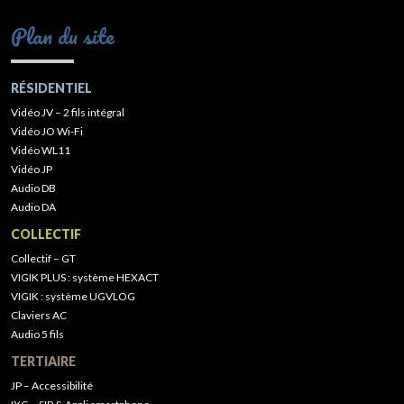
Plan du site
RÉSIDENTIEL
Vidéo JV – 2 fils intégral
Vidéo JO Wi-Fi
Vidéo WL11
Vidéo JP
Audio DB
Audio DA
COLLECTIF
Collectif – GT
VIGIK PLUS : système HEXACT
VIGIK : système UGVLOG
Claviers AC
Audio 5 fils
TERTIAIRE
JP – Accessibilité