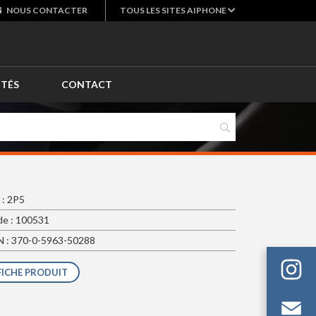
NOUS
CONTACTER
TOUS LES SITES AIPHONE
ITÉS
CONTACT
 : 2P5
e : 100531
 : 370-0-5963-50288
FICHE PRODUIT
Em