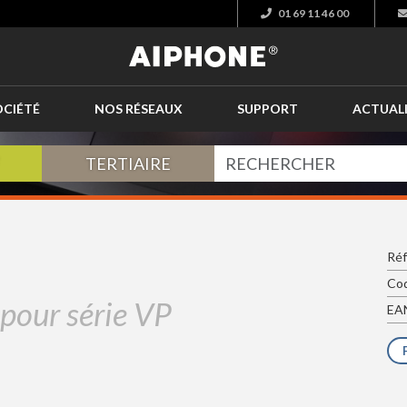
01 69 11 46 00
OCIÉTÉ
NOS RÉSEAUX
SUPPORT
ACTUAL
TERTIAIRE
Réf
Cod
 pour série VP
EAN