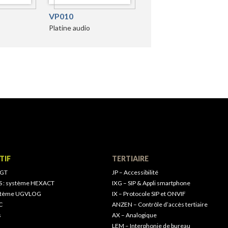
VP010
Platine audio
TIF
TERTIAIRE
 GT
JP – Accessibilité
S : système HEXACT
IXG – SIP & Appli smartphone
ystème UGVLOG
IX – Protocole SIP et ONVIF
C
ANZEN – Contrôle d’accès tertiaire
s
AX – Analogique
LEM – Interphonie de bureau