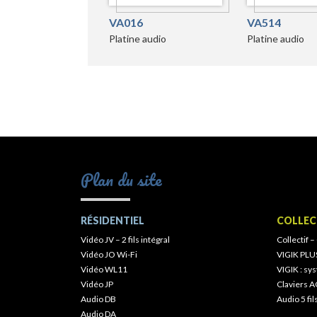
VA016
VA514
Platine audio
Platine audio
Plan du site
RÉSIDENTIEL
COLLEC
Vidéo JV – 2 fils intégral
Collectif –
Vidéo JO Wi-Fi
VIGIK PLU
Vidéo WL11
VIGIK : s
Vidéo JP
Claviers A
Audio DB
Audio 5 fil
Audio DA