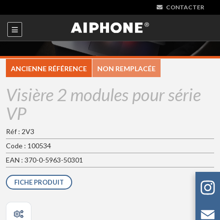
CONTACTER
ANCIENNE RÉFÉRENCE
NON REMPLACÉE
Visière 2 modules pour série
VP
Réf : 2V3
Code : 100534
EAN : 370-0-5963-50301
FICHE PRODUIT