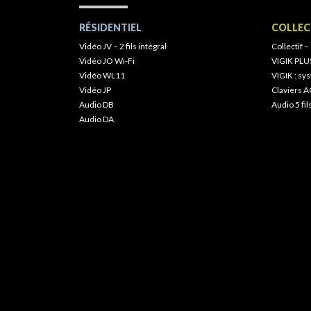
RÉSIDENTIEL
COLLEC
Vidéo JV – 2 fils intégral
Collectif –
Vidéo JO Wi-Fi
VIGIK PLU
Vidéo WL11
VIGIK : s
Vidéo JP
Claviers A
Audio DB
Audio 5 fil
Audio DA