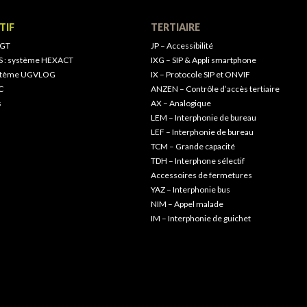
TIF
TERTIAIRE
 GT
JP – Accessibilité
S : système HEXACT
IXG – SIP & Appli smartphone
ystème UGVLOG
IX – Protocole SIP et ONVIF
C
ANZEN – Contrôle d’accès tertiaire
s
AX – Analogique
LEM – Interphonie de bureau
LEF – Interphonie de bureau
TCM – Grande capacité
TDH – Interphone sélectif
Accessoires de fermetures
YAZ – Interphonie bus
NIM – Appel malade
IM – Interphonie de guichet