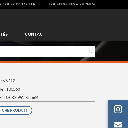
NOUS
CONTACTER
TOUS LES SITES AIPHONE
ITÉS
CONTACT
 : VA512
e : 100560
 : 370-0-5963-52664
FICHE PRODUIT
Em