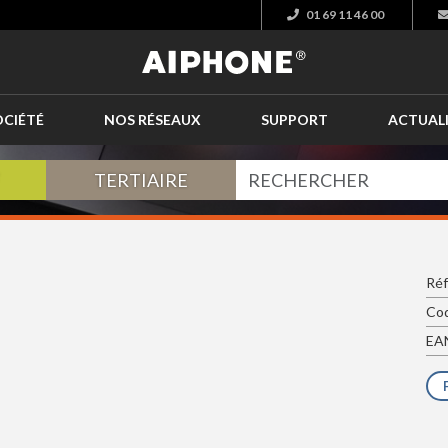
01 69 11 46 00
OCIÉTÉ
NOS RÉSEAUX
SUPPORT
ACTUAL
TERTIAIRE
Réf
Cod
EAN