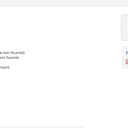
e non fournie)
ent fournie
fourni