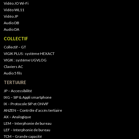
Vidéo JO Wi-Fi
Vidéo WL11
Vidéo JP
Audio DB
Audio DA
COLLECTIF
Collectif – GT
VIGIK PLUS : système HEXACT
VIGIK : système UGVLOG
Claviers AC
Audio 5 fils
TERTIAIRE
JP – Accessibilité
IXG – SIP & Appli smartphone
IX – Protocole SIP et ONVIF
ANZEN – Contrôle d’accès tertiaire
AX – Analogique
LEM – Interphonie de bureau
LEF – Interphonie de bureau
TCM – Grande capacité