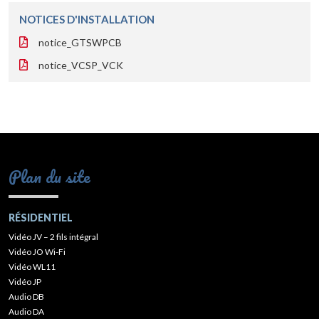
NOTICES D'INSTALLATION
notice_GTSWPCB
notice_VCSP_VCK
Plan du site
RÉSIDENTIEL
Vidéo JV – 2 fils intégral
Vidéo JO Wi-Fi
Vidéo WL11
Vidéo JP
Audio DB
Audio DA