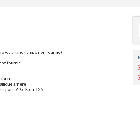
o-éclairage (lampe non fournie)
ent fournie
 fourni
llique arrière
eur pour VIGIK ou T25