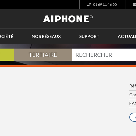
01 69 11 46 00
OCIÉTÉ
NOS RÉSEAUX
SUPPORT
ACTUAL
TERTIAIRE
Réf
Cod
EAN