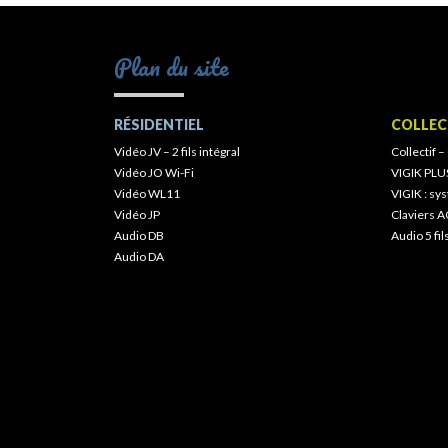
Plan du site
RÉSIDENTIEL
COLLEC
Vidéo JV – 2 fils intégral
Collectif –
Vidéo JO Wi-Fi
VIGIK PLU
Vidéo WL11
VIGIK : s
Vidéo JP
Claviers A
Audio DB
Audio 5 fil
Audio DA