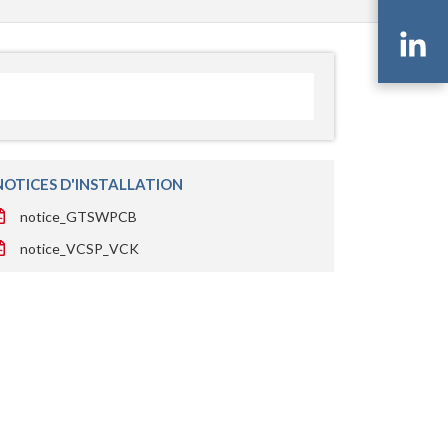
Li
NOTICES D'INSTALLATION
notice_GTSWPCB
notice_VCSP_VCK