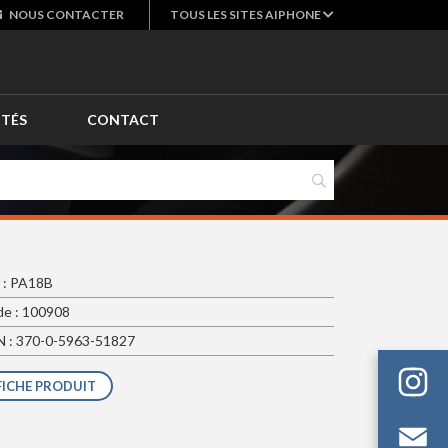
NOUS
CONTACTER
TOUS LES SITES AIPHONE
ITÉS
CONTACT
 : PA18B
e : 100908
 : 370-0-5963-51827
FICHE PRODUIT
Em