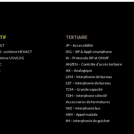
TIF
TERTIAIRE
 GT
JP – Accessibilité
S : système HEXACT
IXG – SIP & Appli smartphone
ystème UGVLOG
IX – Protocole SIP et ONVIF
C
ANZEN – Contrôle d’accès tertiaire
s
AX – Analogique
LEM – Interphonie de bureau
LEF – Interphonie de bureau
TCM – Grande capacité
TDH – Interphone sélectif
Accessoires de fermetures
YAZ – Interphonie bus
NIM – Appel malade
IM – Interphonie de guichet