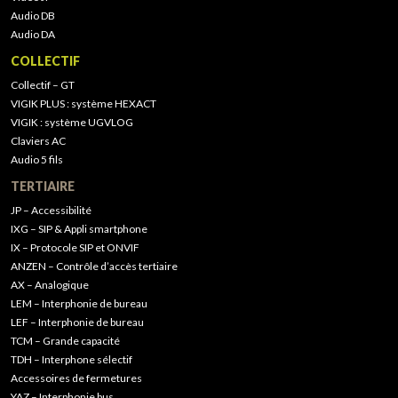
Audio DB
Audio DA
COLLECTIF
Collectif – GT
VIGIK PLUS : système HEXACT
VIGIK : système UGVLOG
Claviers AC
Audio 5 fils
TERTIAIRE
JP – Accessibilité
IXG – SIP & Appli smartphone
IX – Protocole SIP et ONVIF
ANZEN – Contrôle d’accès tertiaire
AX – Analogique
LEM – Interphonie de bureau
LEF – Interphonie de bureau
TCM – Grande capacité
TDH – Interphone sélectif
Accessoires de fermetures
YAZ – Interphonie bus