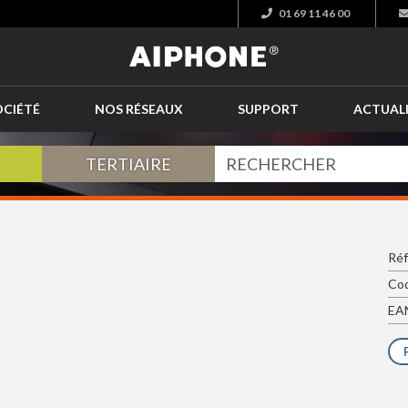
01 69 11 46 00
OCIÉTÉ
NOS RÉSEAUX
SUPPORT
ACTUAL
TERTIAIRE
Réf
Cod
EAN