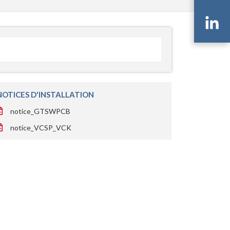
Li
NOTICES D'INSTALLATION
notice_GTSWPCB
notice_VCSP_VCK