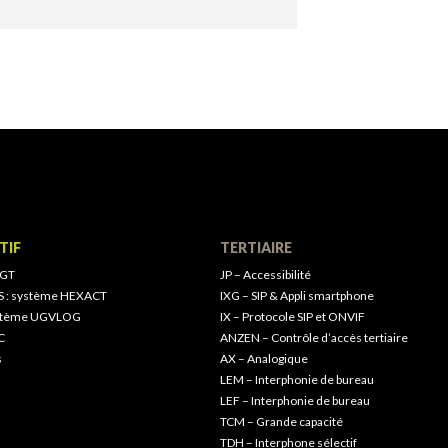
TIF
TERTIAIRE
 GT
JP – Accessibilité
S : système HEXACT
IXG – SIP & Appli smartphone
ystème UGVLOG
IX – Protocole SIP et ONVIF
C
ANZEN – Contrôle d’accès tertiaire
s
AX – Analogique
LEM – Interphonie de bureau
LEF – Interphonie de bureau
TCM – Grande capacité
TDH – Interphone sélectif