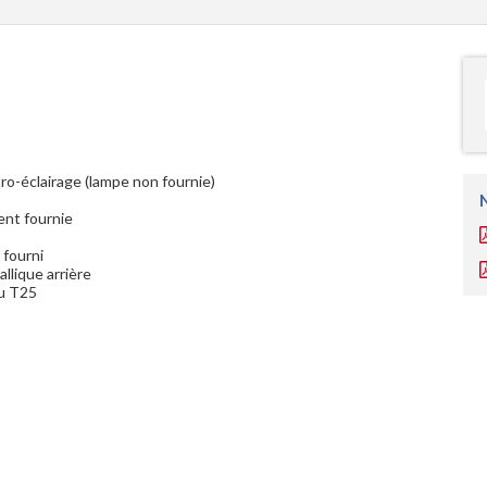
o-éclairage (lampe non fournie)
ent fournie
 fourni
llique arrière
u T25