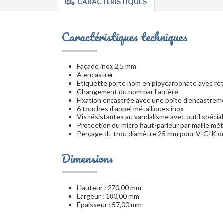
CARACTÉRISTIQUES
Caractéristiques techniques
Façade inox 2,5 mm
A encastrer
Etiquette porte nom en ploycarbonate avec rétr
Changement du nom par l'arrière
Fixation encastrée avec une boîte d'encastrem
6 touches d'appel métalliques inox
Vis résistantes au vandalisme avec outil spécial
Protection du micro haut-parleur par maille méta
Perçage du trou diamètre 25 mm pour VIGIK o
Dimensions
Hauteur : 270,00 mm
Largeur : 180,00 mm
Épaisseur : 57,00 mm