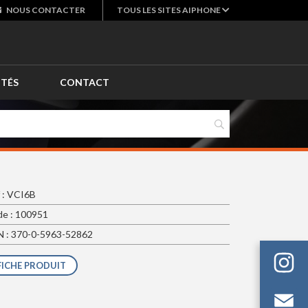
NOUS
CONTACTER
TOUS LES SITES AIPHONE
ITÉS
CONTACT
 : VCI6B
e : 100951
 : 370-0-5963-52862
FICHE PRODUIT
Em