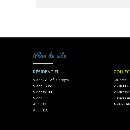
Plan du site
RÉSIDENTIEL
COLLEC
Vidéo JV – 2 fils intégral
Collectif –
Vidéo JO Wi-Fi
VIGIK PLU
Vidéo WL11
VIGIK : s
Vidéo JP
Claviers A
Audio DB
Audio 5 fil
Audio DA