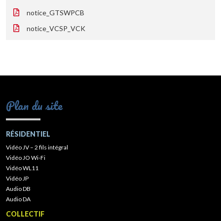
notice_GTSWPCB
notice_VCSP_VCK
Plan du site
RÉSIDENTIEL
Vidéo JV – 2 fils intégral
Vidéo JO Wi-Fi
Vidéo WL11
Vidéo JP
Audio DB
Audio DA
COLLECTIF