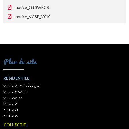
notice_GTSWPCB
notice_VCSP_VCK
Plan du site
RÉSIDENTIEL
Vidéo JV – 2 fils intégral
Vidéo JO Wi-Fi
Vidéo WL11
Vidéo JP
Audio DB
Audio DA
COLLECTIF