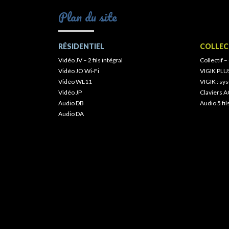
Plan du site
RÉSIDENTIEL
COLLEC
Vidéo JV – 2 fils intégral
Collectif –
Vidéo JO Wi-Fi
VIGIK PLU
Vidéo WL11
VIGIK : s
Vidéo JP
Claviers A
Audio DB
Audio 5 fil
Audio DA