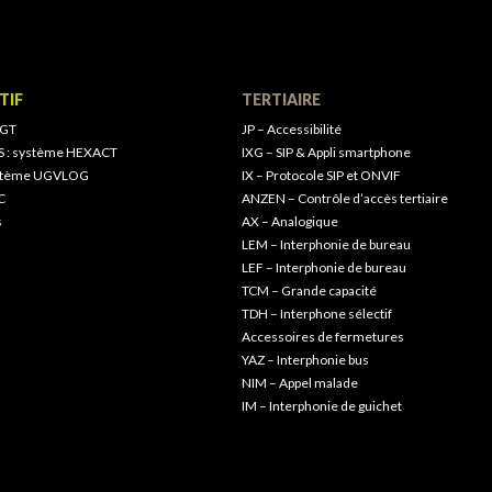
TIF
TERTIAIRE
 GT
JP – Accessibilité
S : système HEXACT
IXG – SIP & Appli smartphone
ystème UGVLOG
IX – Protocole SIP et ONVIF
C
ANZEN – Contrôle d’accès tertiaire
s
AX – Analogique
LEM – Interphonie de bureau
LEF – Interphonie de bureau
TCM – Grande capacité
TDH – Interphone sélectif
Accessoires de fermetures
YAZ – Interphonie bus
NIM – Appel malade
IM – Interphonie de guichet