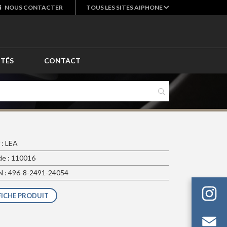
NOUS
CONTACTER
TOUS LES SITES AIPHONE
ITÉS
CONTACT
 : LEA
e : 110016
 : 496-8-2491-24054
FICHE PRODUIT
Em