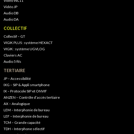
Vidéo WL11
Vidéo JP
Audio DB
Audio DA
COLLECTIF
Collectif – GT
VIGIK PLUS : système HEXACT
VIGIK : système UGVLOG
Claviers AC
Audio 5 fils
TERTIAIRE
JP – Accessibilité
IXG – SIP & Appli smartphone
IX – Protocole SIP et ONVIF
ANZEN – Contrôle d’accès tertiaire
AX – Analogique
LEM – Interphonie de bureau
LEF – Interphonie de bureau
TCM – Grande capacité
TDH – Interphone sélectif