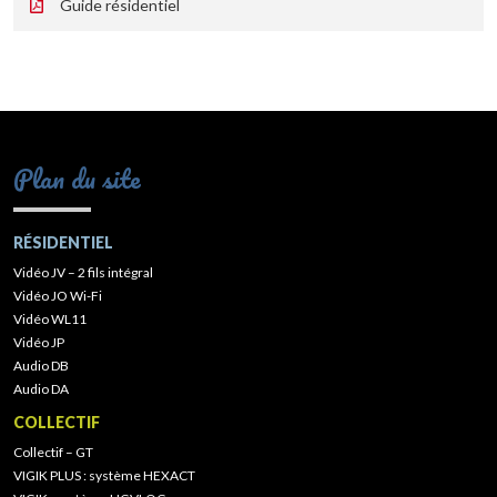
Guide résidentiel
Plan du site
RÉSIDENTIEL
Vidéo JV – 2 fils intégral
Vidéo JO Wi-Fi
Vidéo WL11
Vidéo JP
Audio DB
Audio DA
COLLECTIF
Collectif – GT
VIGIK PLUS : système HEXACT