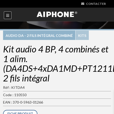
CONTACTER
AUDIO DA - 2 FILS INTÉGRAL COMBINÉ
KITS
Kit audio 4 BP, 4 combinés et
1 alim.
(DA4DS+4xDA1MD+PT1211D
2 fils intégral
Réf : KITDA4
Code : 110550
EAN : 370-0-5963-01266
FICHE PRODUIT