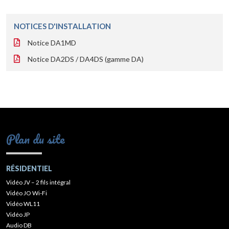
NOTICES D'INSTALLATION
Notice DA1MD
Notice DA2DS / DA4DS (gamme DA)
Plan du site
RÉSIDENTIEL
Vidéo JV – 2 fils intégral
Vidéo JO Wi-Fi
Vidéo WL11
Vidéo JP
Audio DB