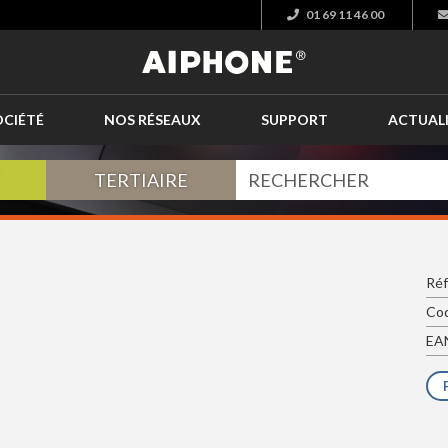
01 69 11 46 00
OCIÉTÉ
NOS RÉSEAUX
SUPPORT
ACTUAL
TERTIAIRE
Réf
Cod
EAN