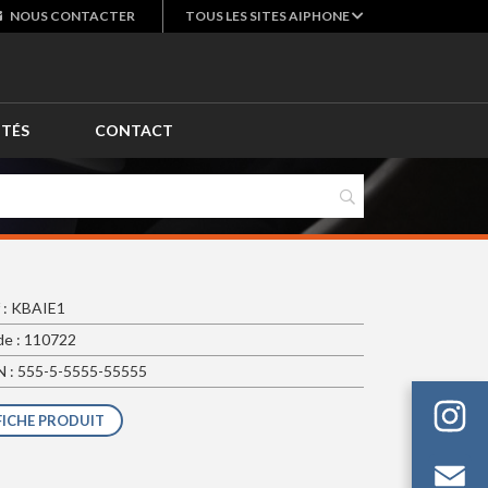
NOUS
CONTACTER
TOUS LES SITES AIPHONE
ITÉS
CONTACT
 : KBAIE1
e : 110722
 : 555-5-5555-55555
FICHE PRODUIT
Em