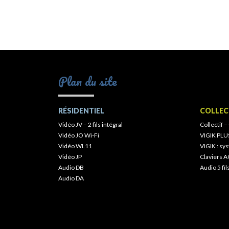
Plan du site
RÉSIDENTIEL
COLLEC
Vidéo JV – 2 fils intégral
Collectif –
Vidéo JO Wi-Fi
VIGIK PLU
Vidéo WL11
VIGIK : s
Vidéo JP
Claviers A
Audio DB
Audio 5 fil
Audio DA