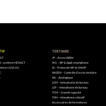
TIF
TERTIAIRE
 GT
JP – Accessibilité
S : système HEXACT
IXG – SIP & Appli smartphone
ystème UGVLOG
IX – Protocole SIP et ONVIF
C
ANZEN – Contrôle d’accès tertiaire
s
AX – Analogique
LEM – Interphonie de bureau
LEF – Interphonie de bureau
TCM – Grande capacité
TDH – Interphone sélectif
Accessoires de fermetures