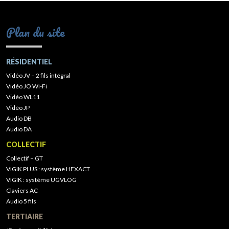
Plan du site
RÉSIDENTIEL
Vidéo JV – 2 fils intégral
Vidéo JO Wi-Fi
Vidéo WL11
Vidéo JP
Audio DB
Audio DA
COLLECTIF
Collectif – GT
VIGIK PLUS : système HEXACT
VIGIK : système UGVLOG
Claviers AC
Audio 5 fils
TERTIAIRE