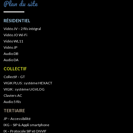
Plan du site
RÉSIDENTIEL
Vidéo JV – 2 fils intégral
Vidéo JO Wi-Fi
Vidéo WL11
Vidéo JP
Audio DB
Audio DA
COLLECTIF
Collectif – GT
VIGIK PLUS : système HEXACT
VIGIK : système UGVLOG
Claviers AC
Audio 5 fils
TERTIAIRE
JP – Accessibilité
IXG – SIP & Appli smartphone
IX – Protocole SIP et ONVIF