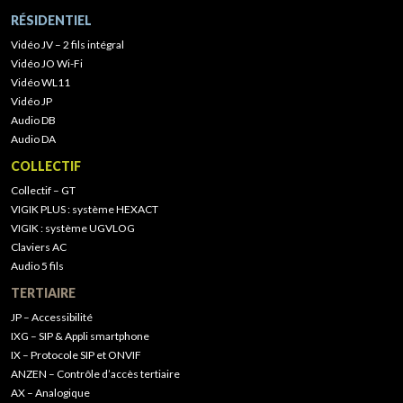
RÉSIDENTIEL
Vidéo JV – 2 fils intégral
Vidéo JO Wi-Fi
Vidéo WL11
Vidéo JP
Audio DB
Audio DA
COLLECTIF
Collectif – GT
VIGIK PLUS : système HEXACT
VIGIK : système UGVLOG
Claviers AC
Audio 5 fils
TERTIAIRE
JP – Accessibilité
IXG – SIP & Appli smartphone
IX – Protocole SIP et ONVIF
ANZEN – Contrôle d’accès tertiaire
AX – Analogique