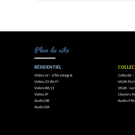
Plan du site
RÉSIDENTIEL
COLLEC
Vidéo JV – 2 fils intégral
Collectif –
Vidéo JO Wi-Fi
VIGIK PLU
Vidéo WL11
VIGIK : s
Vidéo JP
Claviers A
Audio DB
Audio 5 fil
Audio DA