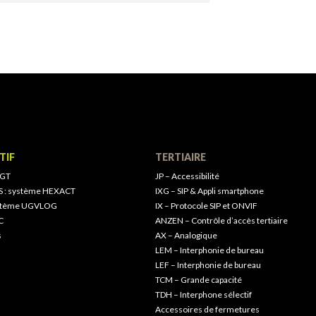
TIF
TERTIAIRE
 GT
JP – Accessibilité
S : système HEXACT
IXG – SIP & Appli smartphone
ystème UGVLOG
IX – Protocole SIP et ONVIF
C
ANZEN – Contrôle d’accès tertiaire
s
AX – Analogique
LEM – Interphonie de bureau
LEF – Interphonie de bureau
TCM – Grande capacité
TDH – Interphone sélectif
Accessoires de fermetures