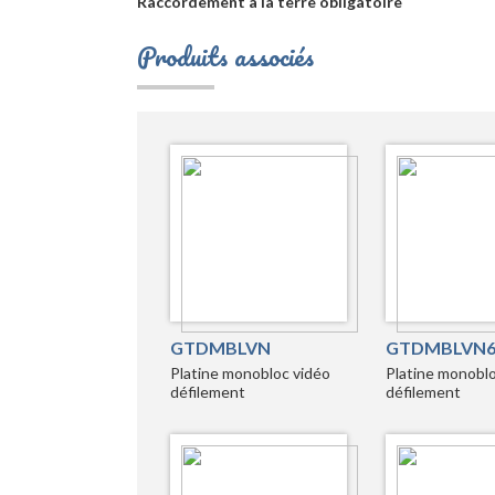
Raccordement à la terre obligatoire
Produits associés
GTDMBLVN
GTDMBLVN
Platine monobloc vidéo
Platine monoblo
défilement
défilement