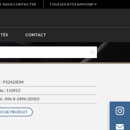
NOUS
CONTACTER
TOUS LES SITES AIPHONE
ITÉS
CONTACT
f : PS2420DM
e : 110913
 : 496-8-2496-05010
FICHE PRODUIT
Em