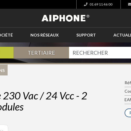
01 69 11 46 00
OCIÉTÉ
NOS RÉSEAUX
SUPPORT
ACTUAL
TERTIAIRE
NS
Ré
Cod
 230 Vac / 24 Vcc - 2
EAN
odules