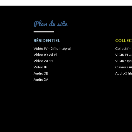
Plan du site
RÉSIDENTIEL
COLLEC
Vidéo JV – 2 fils intégral
Collectif –
Vidéo JO Wi-Fi
VIGIK PLU
Vidéo WL11
VIGIK : s
Vidéo JP
Claviers A
Audio DB
Audio 5 fil
Audio DA