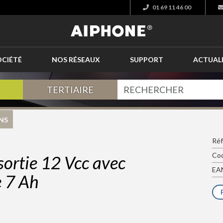
01 69 11 46 00
OCIÉTÉ
NOS RÉSEAUX
SUPPORT
ACTUAL
TERTIAIRE
NS
Réf
Cod
sortie 12 Vcc avec
EAN
e 7 Ah