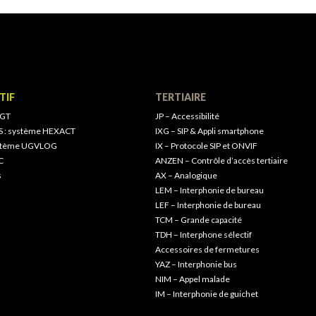
TIF
TERTIAIRE
 GT
JP – Accessibilité
S : système HEXACT
IXG – SIP & Appli smartphone
ystème UGVLOG
IX – Protocole SIP et ONVIF
C
ANZEN – Contrôle d’accès tertiaire
s
AX – Analogique
LEM – Interphonie de bureau
LEF – Interphonie de bureau
TCM – Grande capacité
TDH – Interphone sélectif
Accessoires de fermetures
YAZ – Interphonie bus
NIM – Appel malade
IM – Interphonie de guichet