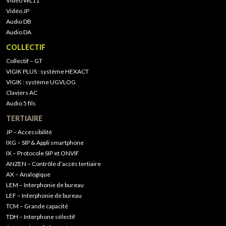
Vidéo WL11
Vidéo JP
Audio DB
Audio DA
COLLECTIF
Collectif – GT
VIGIK PLUS : système HEXACT
VIGIK : système UGVLOG
Claviers AC
Audio 5 fils
TERTIAIRE
JP – Accessibilité
IXG – SIP & Appli smartphone
IX – Protocole SIP et ONVIF
ANZEN – Contrôle d’accès tertiaire
AX – Analogique
LEM – Interphonie de bureau
LEF – Interphonie de bureau
TCM – Grande capacité
TDH – Interphone sélectif