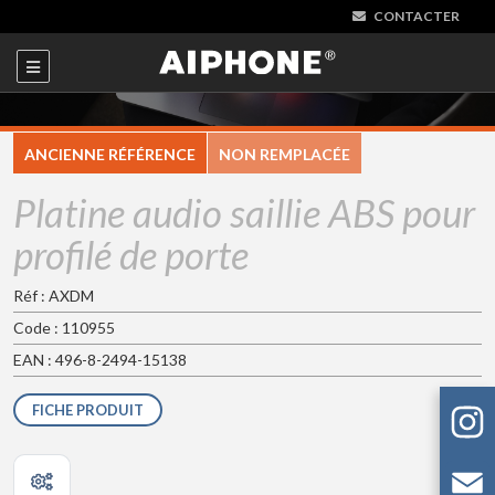
CONTACTER
ANCIENNE RÉFÉRENCE
NON REMPLACÉE
Platine audio saillie ABS pour
profilé de porte
Réf : AXDM
Code : 110955
EAN : 496-8-2494-15138
FICHE PRODUIT