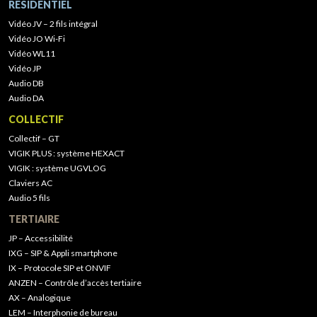
RÉSIDENTIEL
Vidéo JV – 2 fils intégral
Vidéo JO Wi-Fi
Vidéo WL11
Vidéo JP
Audio DB
Audio DA
COLLECTIF
Collectif – GT
VIGIK PLUS : système HEXACT
VIGIK : système UGVLOG
Claviers AC
Audio 5 fils
TERTIAIRE
JP – Accessibilité
IXG – SIP & Appli smartphone
IX – Protocole SIP et ONVIF
ANZEN – Contrôle d’accès tertiaire
AX – Analogique
LEM – Interphonie de bureau