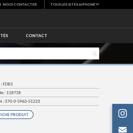
NOUS
CONTACTER
TOUS LES SITES AIPHONE
ITÉS
CONTACT
 : FDB1
e : 118718
 : 370-0-5963-51223
FICHE PRODUIT
Em