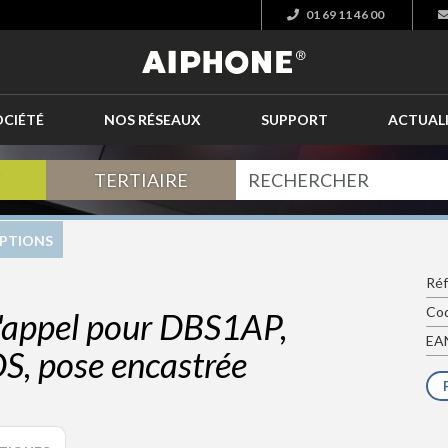
01 69 11 46 00
OCIÉTÉ
NOS RÉSEAUX
SUPPORT
ACTUAL
TERTIAIRE
PTIONS
Réf
Cod
'appel pour DBS1AP,
EAN
S, pose encastrée