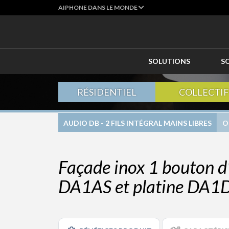
AIPHONE DANS LE MONDE
SOLUTIONS
S
RÉSIDENTIEL
COLLECTIF
AUDIO DB - 2 FILS INTÉGRAL MAINS LIBRES
O
Façade inox 1 bouton d
DA1AS et platine DA1D