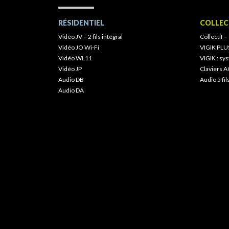
RÉSIDENTIEL
COLLEC
Vidéo JV – 2 fils intégral
Collectif –
Vidéo JO Wi-Fi
VIGIK PLU
Vidéo WL11
VIGIK : s
Vidéo JP
Claviers A
Audio DB
Audio 5 fil
Audio DA