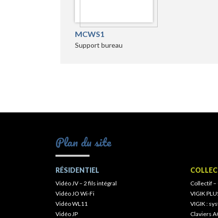
MCWS1
Support bureau
Plan du site
RÉSIDENTIEL
COLLEC
Vidéo JV – 2 fils intégral
Collectif –
Vidéo JO Wi-Fi
VIGIK PLU
Vidéo WL11
VIGIK : s
Vidéo JP
Claviers A