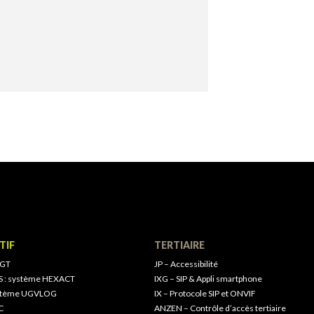
TIF
TERTIAIRE
 GT
JP – Accessibilité
S : système HEXACT
IXG – SIP & Appli smartphone
ystème UGVLOG
IX – Protocole SIP et ONVIF
C
ANZEN – Contrôle d’accès tertiaire