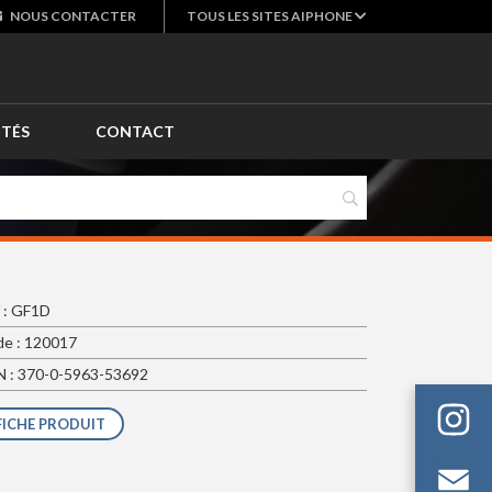
NOUS
CONTACTER
TOUS LES SITES AIPHONE
ITÉS
CONTACT
 : GF1D
e : 120017
 : 370-0-5963-53692
FICHE PRODUIT
Em