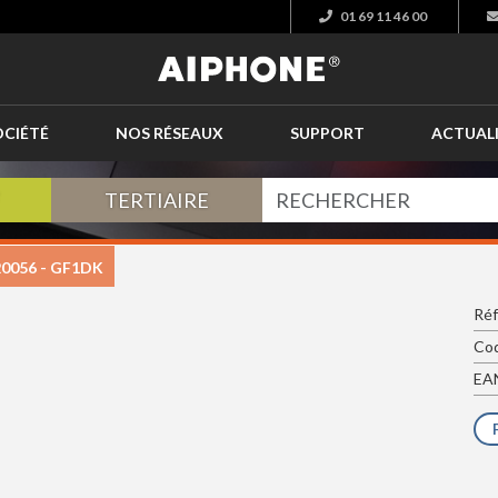
01 69 11 46 00
OCIÉTÉ
NOS RÉSEAUX
SUPPORT
ACTUAL
TERTIAIRE
20056 - GF1DK
Réf
Cod
EAN