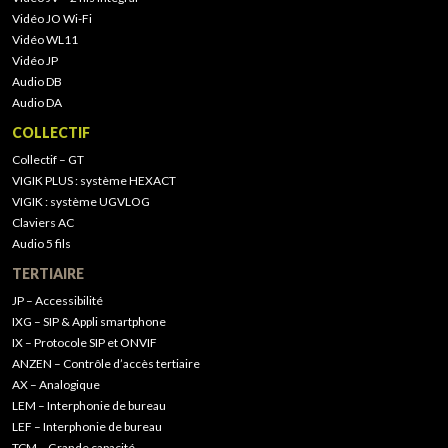
Vidéo JO Wi-Fi
Vidéo WL11
Vidéo JP
Audio DB
Audio DA
COLLECTIF
Collectif – GT
VIGIK PLUS : système HEXACT
VIGIK : système UGVLOG
Claviers AC
Audio 5 fils
TERTIAIRE
JP – Accessibilité
IXG – SIP & Appli smartphone
IX – Protocole SIP et ONVIF
ANZEN – Contrôle d’accès tertiaire
AX – Analogique
LEM – Interphonie de bureau
LEF – Interphonie de bureau
TCM – Grande capacité