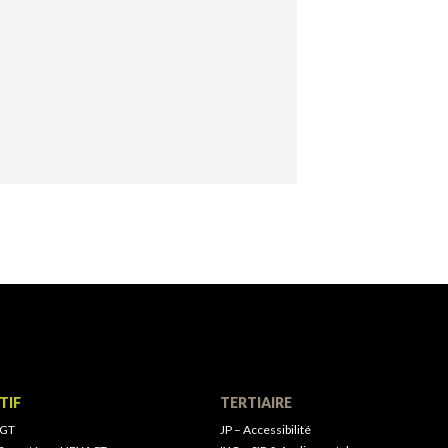
TIF
TERTIAIRE
 GT
JP – Accessibilité