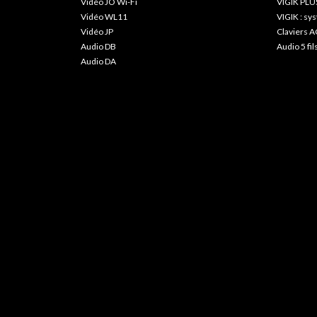
Vidéo JO Wi-Fi
VIGIK PLU
Vidéo WL11
VIGIK : s
Vidéo JP
Claviers A
Audio DB
Audio 5 fil
Audio DA