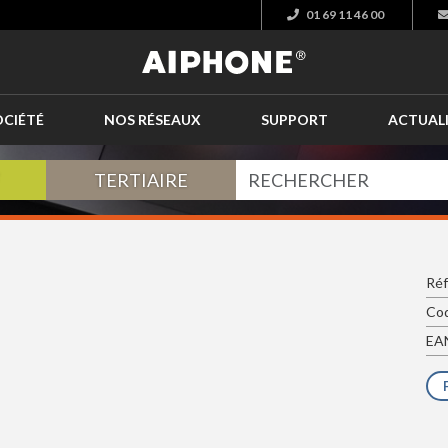
01 69 11 46 00
OCIÉTÉ
NOS RÉSEAUX
SUPPORT
ACTUAL
TERTIAIRE
Réf
Cod
EAN