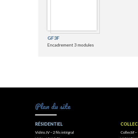
GF3F
Encadrement 3 modules
Plan du site
RÉSIDENTIEL
COLLEC
Vidéo JV – 2 fils intégral
Collectif –