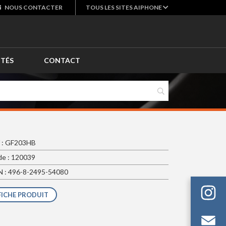
NOUS
CONTACTER
TOUS LES SITES AIPHONE
ITÉS
CONTACT
 : GF203HB
e : 120039
 : 496-8-2495-54080
FICHE PRODUIT
Em