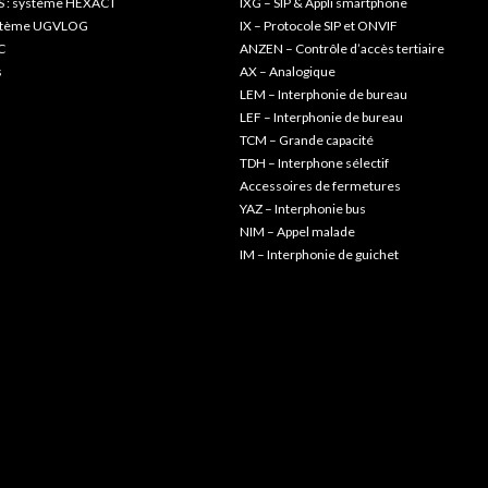
S : système HEXACT
IXG – SIP & Appli smartphone
ystème UGVLOG
IX – Protocole SIP et ONVIF
C
ANZEN – Contrôle d’accès tertiaire
s
AX – Analogique
LEM – Interphonie de bureau
LEF – Interphonie de bureau
TCM – Grande capacité
TDH – Interphone sélectif
Accessoires de fermetures
YAZ – Interphonie bus
NIM – Appel malade
IM – Interphonie de guichet