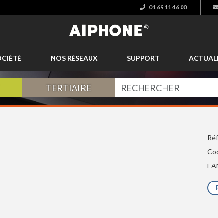
01 69 11 46 00
OCIÉTÉ
NOS RÉSEAUX
SUPPORT
ACTUAL
TERTIAIRE
Réf
Cod
EAN