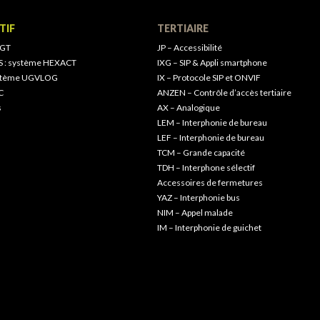
TIF
TERTIAIRE
 GT
JP – Accessibilité
S : système HEXACT
IXG – SIP & Appli smartphone
ystème UGVLOG
IX – Protocole SIP et ONVIF
C
ANZEN – Contrôle d’accès tertiaire
s
AX – Analogique
LEM – Interphonie de bureau
LEF – Interphonie de bureau
TCM – Grande capacité
TDH – Interphone sélectif
Accessoires de fermetures
YAZ – Interphonie bus
NIM – Appel malade
IM – Interphonie de guichet