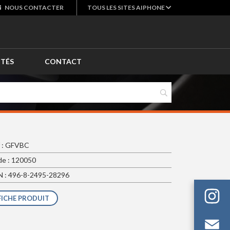
NOUS
CONTACTER
TOUS LES SITES AIPHONE
ITÉS
CONTACT
 : GFVBC
e : 120050
 : 496-8-2495-28296
FICHE PRODUIT
Em