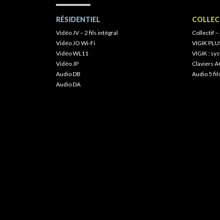
RÉSIDENTIEL
COLLEC
Vidéo JV – 2 fils intégral
Collectif –
Vidéo JO Wi-Fi
VIGIK PLU
Vidéo WL11
VIGIK : s
Vidéo JP
Claviers A
Audio DB
Audio 5 fil
Audio DA