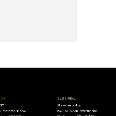
TIF
TERTIAIRE
 GT
JP – Accessibilité
S : système HEXACT
IXG – SIP & Appli smartphone