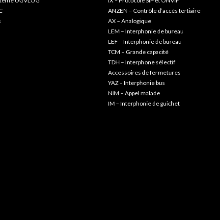
ystème UGVLOG
IX – Protocole SIP et ONVIF
C
ANZEN – Contrôle d’accès tertiaire
s
AX – Analogique
LEM – Interphonie de bureau
LEF – Interphonie de bureau
TCM – Grande capacité
TDH – Interphone sélectif
Accessoires de fermetures
YAZ – Interphonie bus
NIM – Appel malade
IM – Interphonie de guichet