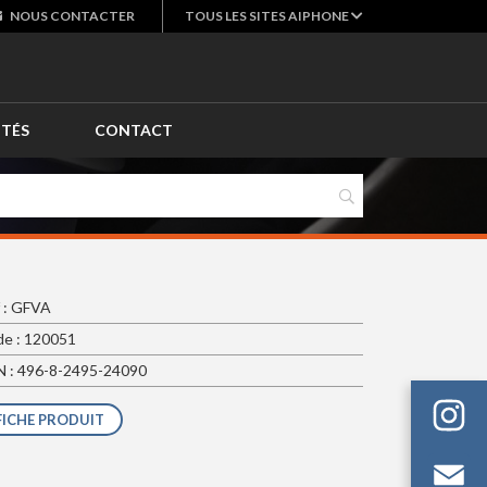
NOUS
CONTACTER
TOUS LES SITES AIPHONE
ITÉS
CONTACT
 : GFVA
e : 120051
 : 496-8-2495-24090
FICHE PRODUIT
Em