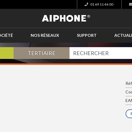
01 69 11 46 00
OCIÉTÉ
NOS RÉSEAUX
SUPPORT
ACTUAL
TERTIAIRE
Réf
Cod
EAN