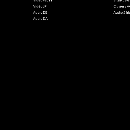
Vidéo WL11
VIGIK : s
Vidéo JP
Claviers A
Audio DB
Audio 5 fil
Audio DA