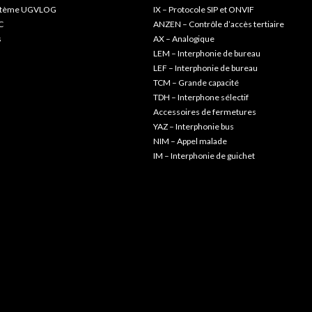
ystème UGVLOG
IX – Protocole SIP et ONVIF
C
ANZEN – Contrôle d’accès tertiaire
s
AX – Analogique
LEM – Interphonie de bureau
LEF – Interphonie de bureau
TCM – Grande capacité
TDH – Interphone sélectif
Accessoires de fermetures
YAZ – Interphonie bus
NIM – Appel malade
IM – Interphonie de guichet