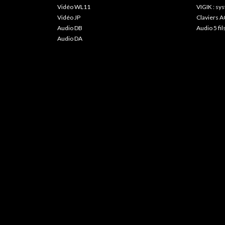
Vidéo WL11
VIGIK : s
Vidéo JP
Claviers A
Audio DB
Audio 5 fil
Audio DA