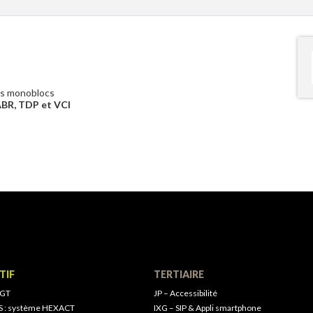
nes monoblocs
ABR, TDP et VCI
TIF
TERTIAIRE
 GT
JP – Accessibilité
S : système HEXACT
IXG – SIP & Appli smartphone