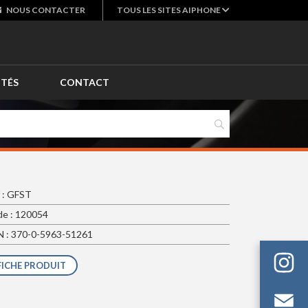
NOUS
CONTACTER
TOUS LES SITES AIPHONE
ITÉS
CONTACT
 : GFST
e : 120054
 : 370-0-5963-51261
FICHE PRODUIT
Em