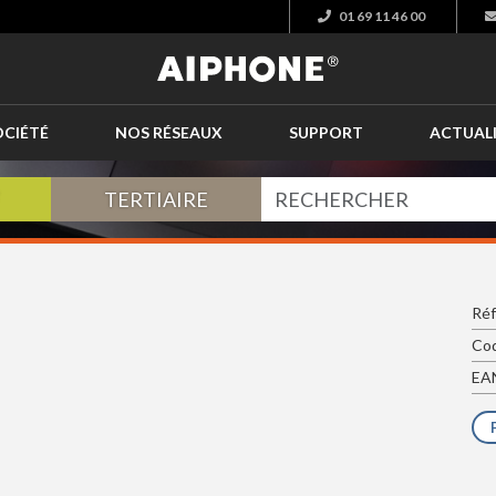
01 69 11 46 00
OCIÉTÉ
NOS RÉSEAUX
SUPPORT
ACTUAL
TERTIAIRE
Réf
Cod
EAN