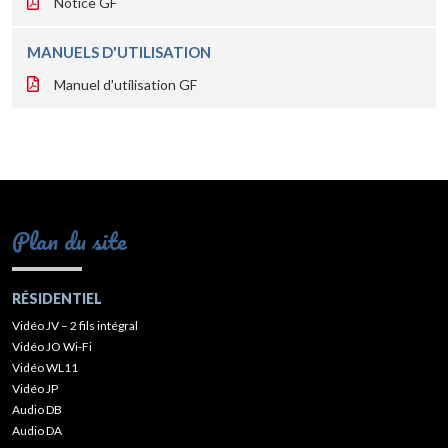
Notice GF
MANUELS D'UTILISATION
Manuel d'utilisation GF
Plan du site
RÉSIDENTIEL
Vidéo JV – 2 fils intégral
Vidéo JO Wi-Fi
Vidéo WL11
Vidéo JP
Audio DB
Audio DA