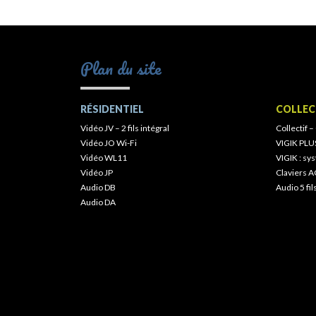
Plan du site
RÉSIDENTIEL
COLLEC
Vidéo JV – 2 fils intégral
Collectif –
Vidéo JO Wi-Fi
VIGIK PLU
Vidéo WL11
VIGIK : s
Vidéo JP
Claviers A
Audio DB
Audio 5 fil
Audio DA