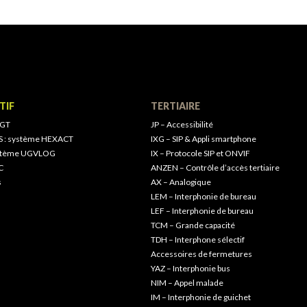
TIF
TERTIAIRE
 GT
JP – Accessibilité
S : système HEXACT
IXG – SIP & Appli smartphone
ystème UGVLOG
IX – Protocole SIP et ONVIF
C
ANZEN – Contrôle d’accès tertiaire
s
AX – Analogique
LEM – Interphonie de bureau
LEF – Interphonie de bureau
TCM – Grande capacité
TDH – Interphone sélectif
Accessoires de fermetures
YAZ – Interphonie bus
NIM – Appel malade
IM – Interphonie de guichet