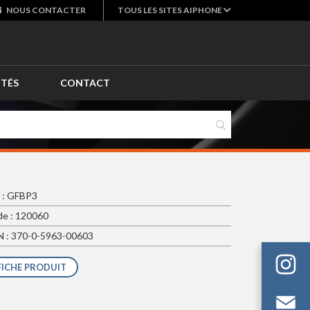
NOUS
CONTACTER
TOUS LES SITES AIPHONE
ITÉS
CONTACT
 : GFBP3
e : 120060
 : 370-0-5963-00603
FICHE PRODUIT
Em