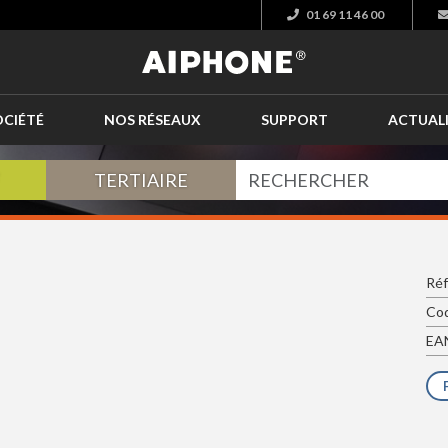
01 69 11 46 00
OCIÉTÉ
NOS RÉSEAUX
SUPPORT
ACTUAL
TERTIAIRE
Réf
Cod
EAN