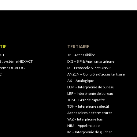
TIF
TERTIAIRE
 GT
JP – Accessibilité
S : système HEXACT
IXG – SIP & Appli smartphone
ystème UGVLOG
IX – Protocole SIP et ONVIF
C
ANZEN – Contrôle d’accès tertiaire
s
AX – Analogique
LEM – Interphonie de bureau
LEF – Interphonie de bureau
TCM – Grande capacité
TDH – Interphone sélectif
Accessoires de fermetures
YAZ – Interphonie bus
NIM – Appel malade
IM – Interphonie de guichet