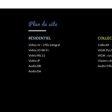
Plan du site
RÉSIDENTIEL
COLLEC
Vidéo JV – 2 fils intégral
Collectif –
Vidéo JO Wi-Fi
VIGIK PLU
Vidéo WL11
VIGIK : s
Vidéo JP
Claviers A
Audio DB
Audio 5 fil
Audio DA