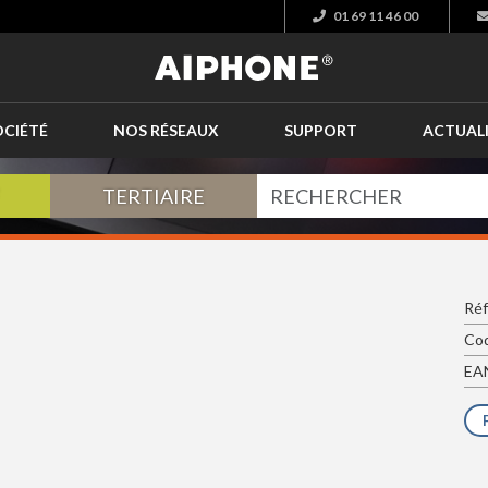
01 69 11 46 00
OCIÉTÉ
NOS RÉSEAUX
SUPPORT
ACTUAL
TERTIAIRE
Réf
Cod
EAN