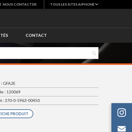
NOUS
CONTACTER
TOUS LES SITES AIPHONE
ITÉS
CONTACT
 : GFA2E
e : 120069
 : 370-0-5963-00450
FICHE PRODUIT
Em