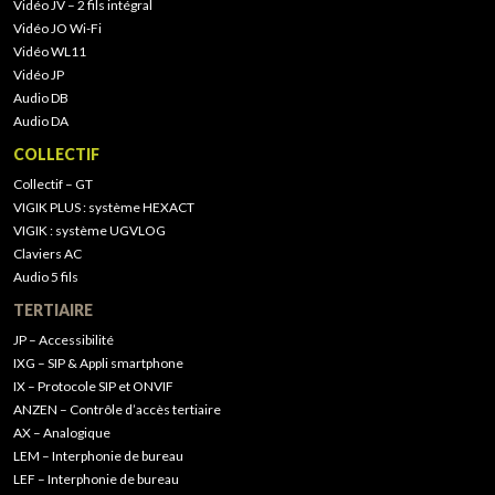
Vidéo JV – 2 fils intégral
Vidéo JO Wi-Fi
Vidéo WL11
Vidéo JP
Audio DB
Audio DA
COLLECTIF
Collectif – GT
VIGIK PLUS : système HEXACT
VIGIK : système UGVLOG
Claviers AC
Audio 5 fils
TERTIAIRE
JP – Accessibilité
IXG – SIP & Appli smartphone
IX – Protocole SIP et ONVIF
ANZEN – Contrôle d’accès tertiaire
AX – Analogique
LEM – Interphonie de bureau
LEF – Interphonie de bureau