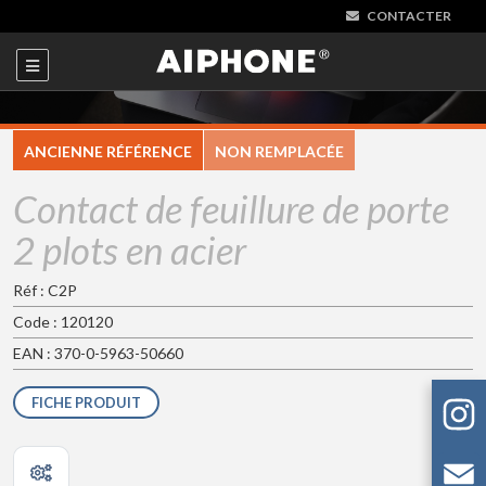
CONTACTER
ANCIENNE RÉFÉRENCE
NON REMPLACÉE
Contact de feuillure de porte
2 plots en acier
Réf : C2P
Code : 120120
EAN : 370-0-5963-50660
FICHE PRODUIT