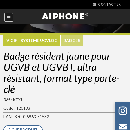
CONTACTER
VIGIK : SYSTÈME UGVLOG
BADGES
Badge résident jaune pour
UGVB et UGVBT, ultra
résistant, format type porte-
clé
Réf : KEYJ
Code : 120133
EAN : 370-0-5963-51582
FICHE PRODUIT