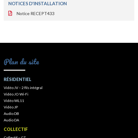
NOTICES D'INSTALLATION
Notice RECEPT433
Plan du site
RÉSIDENTIEL
Vidéo JV – 2 fils intégral
Vidéo JO Wi-Fi
Vidéo WL11
Vidéo JP
Audio DB
Audio DA
COLLECTIF
Collectif – GT