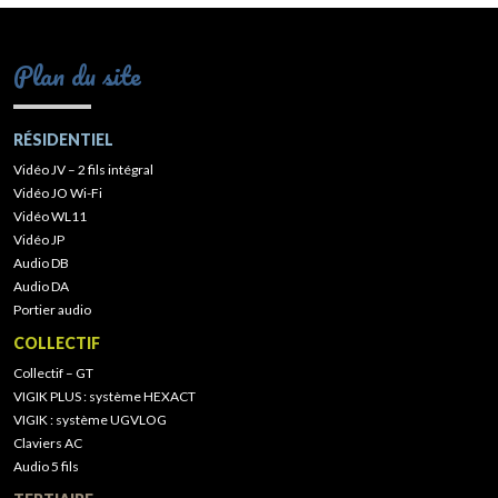
Plan du site
RÉSIDENTIEL
Vidéo JV – 2 fils intégral
Vidéo JO Wi-Fi
Vidéo WL11
Vidéo JP
Audio DB
Audio DA
Portier audio
COLLECTIF
Collectif – GT
VIGIK PLUS : système HEXACT
VIGIK : système UGVLOG
Claviers AC
Audio 5 fils