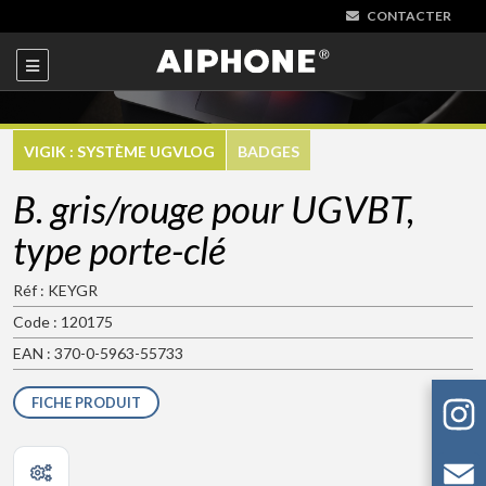
CONTACTER
VIGIK : SYSTÈME UGVLOG
BADGES
B. gris/rouge pour UGVBT,
type porte-clé
Réf : KEYGR
Code : 120175
EAN : 370-0-5963-55733
FICHE PRODUIT