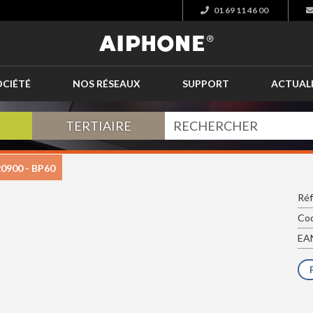
01 69 11 46 00
OCIÉTÉ
NOS RÉSEAUX
SUPPORT
ACTUAL
TERTIAIRE
0900 - BP60
Ré
Cod
EAN