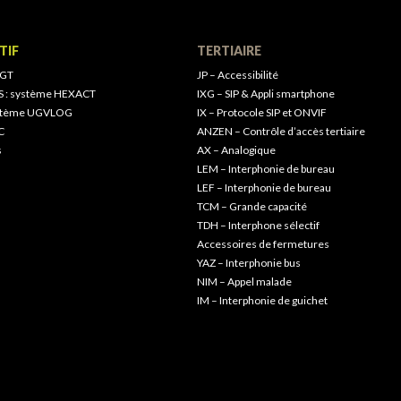
TIF
TERTIAIRE
 GT
JP – Accessibilité
S : système HEXACT
IXG – SIP & Appli smartphone
ystème UGVLOG
IX – Protocole SIP et ONVIF
C
ANZEN – Contrôle d’accès tertiaire
s
AX – Analogique
LEM – Interphonie de bureau
LEF – Interphonie de bureau
TCM – Grande capacité
TDH – Interphone sélectif
Accessoires de fermetures
YAZ – Interphonie bus
NIM – Appel malade
IM – Interphonie de guichet