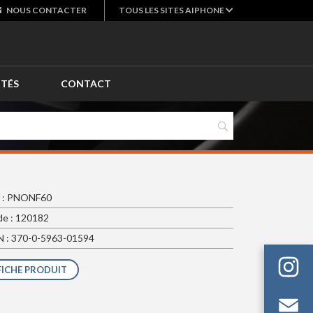
NOUS
CONTACTER
TOUS LES SITES AIPHONE
ITÉS
CONTACT
f : PNONF60
e : 120182
 : 370-0-5963-01594
FICHE PRODUIT
Em