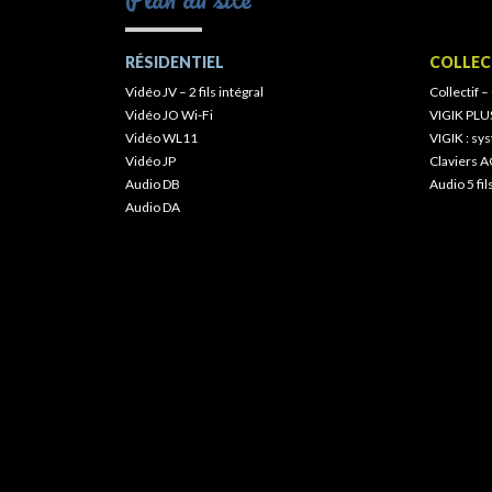
RÉSIDENTIEL
COLLEC
Vidéo JV – 2 fils intégral
Collectif –
Vidéo JO Wi-Fi
VIGIK PLU
Vidéo WL11
VIGIK : s
Vidéo JP
Claviers A
Audio DB
Audio 5 fil
Audio DA