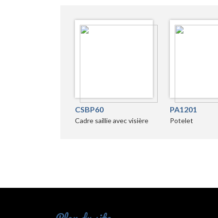
CSBP60
PA1201
Cadre saillie avec visière
Potelet
Plan du site