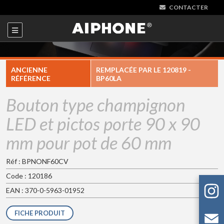
CONTACTER
ANCIENNE
REMPLACÉE PAR LE
120819 -
RÉFÉRENCE
BP60LA
Bouton type champignon
LED et pictos porte 90 x 90
mm pour pot de 60 mm
Réf : BPNONF60CV
Code : 120186
EAN : 370-0-5963-01952
FICHE PRODUIT