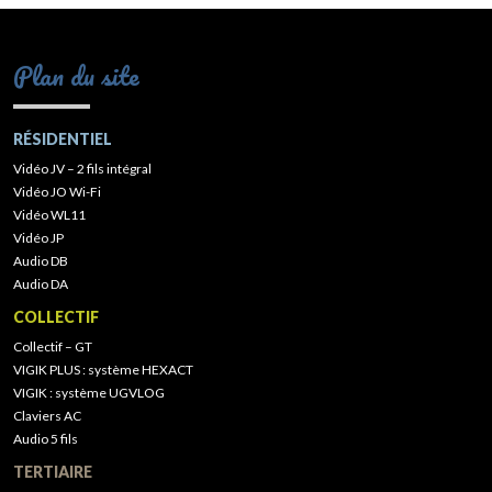
Plan du site
RÉSIDENTIEL
Vidéo JV – 2 fils intégral
Vidéo JO Wi-Fi
Vidéo WL11
Vidéo JP
Audio DB
Audio DA
COLLECTIF
Collectif – GT
VIGIK PLUS : système HEXACT
VIGIK : système UGVLOG
Claviers AC
Audio 5 fils
TERTIAIRE