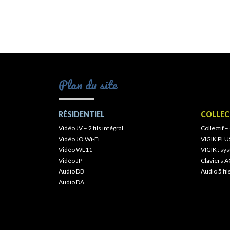
Plan du site
RÉSIDENTIEL
COLLEC
Vidéo JV – 2 fils intégral
Collectif –
Vidéo JO Wi-Fi
VIGIK PLU
Vidéo WL11
VIGIK : s
Vidéo JP
Claviers A
Audio DB
Audio 5 fil
Audio DA