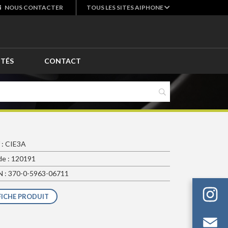
NOUS
CONTACTER
TOUS LES SITES AIPHONE
ITÉS
CONTACT
 : CIE3A
e : 120191
 : 370-0-5963-06711
FICHE PRODUIT
Em