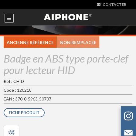
CONTACTER
ANCIENNE RÉFÉRENCE
NON REMPLACÉE
Badge en ABS type porte-clef
pour lecteur HID
Réf : CHID
Code : 120218
EAN : 370-0-5963-50707
FICHE PRODUIT