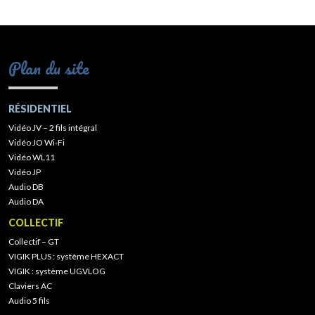
Plan du site
RÉSIDENTIEL
Vidéo JV – 2 fils intégral
Vidéo JO Wi-Fi
Vidéo WL11
Vidéo JP
Audio DB
Audio DA
COLLECTIF
Collectif – GT
VIGIK PLUS : système HEXACT
VIGIK : système UGVLOG
Claviers AC
Audio 5 fils