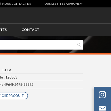
NOUS
CONTACTER
TOUS LES SITES AIPHONE
ITÉS
CONTACT
 : GHBC
e : 120303
 : 496-8-2495-58392
FICHE PRODUIT
Em