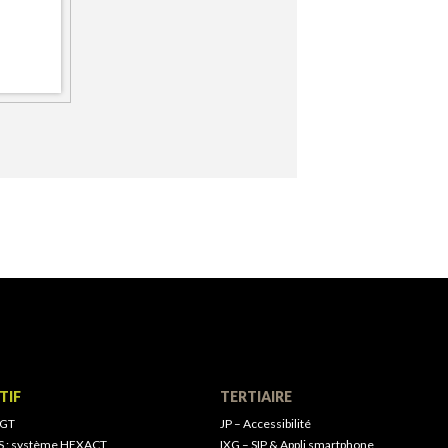
TIF
TERTIAIRE
 GT
JP – Accessibilité
S : système HEXACT
IXG – SIP & Appli smartphone