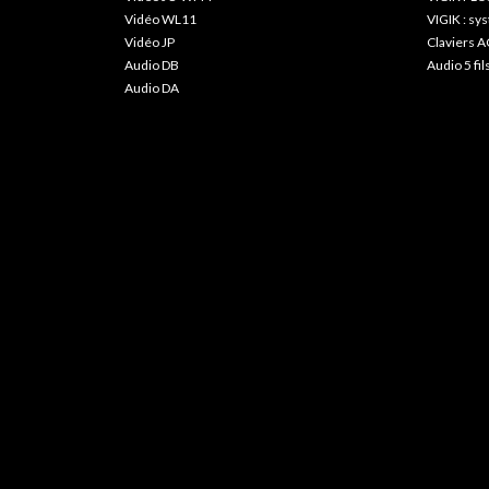
Vidéo WL11
VIGIK : s
Vidéo JP
Claviers A
Audio DB
Audio 5 fil
Audio DA