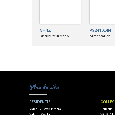
GH4Z
PS2410DIN
Distributeur vidéo
Alimentation
Plan du site
RÉSIDENTIEL
COLLEC
Vidéo JV – 2 fils intégral
Collectif –
Vidéo JO Wi-Fi
VIGIK PLU