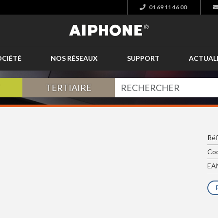
01 69 11 46 00
OCIÉTÉ
NOS RÉSEAUX
SUPPORT
ACTUAL
TERTIAIRE
Réf
Cod
EAN