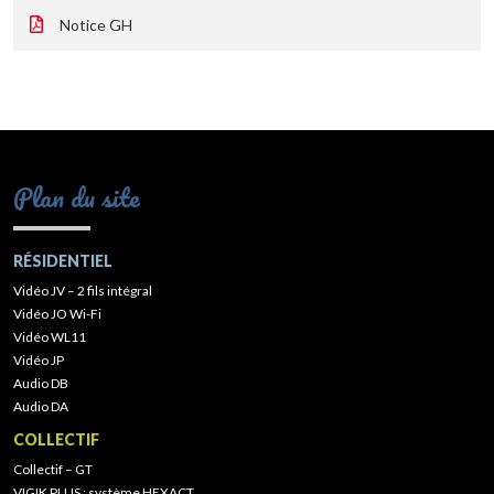
Notice GH
Plan du site
RÉSIDENTIEL
Vidéo JV – 2 fils intégral
Vidéo JO Wi-Fi
Vidéo WL11
Vidéo JP
Audio DB
Audio DA
COLLECTIF
Collectif – GT
VIGIK PLUS : système HEXACT