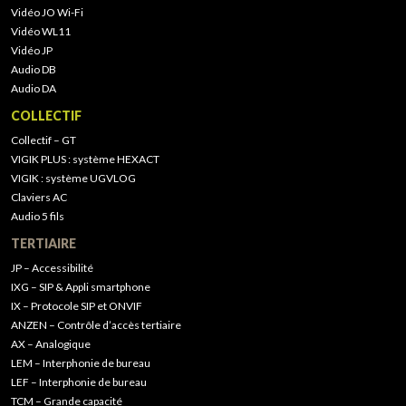
Vidéo JO Wi-Fi
Vidéo WL11
Vidéo JP
Audio DB
Audio DA
COLLECTIF
Collectif – GT
VIGIK PLUS : système HEXACT
VIGIK : système UGVLOG
Claviers AC
Audio 5 fils
TERTIAIRE
JP – Accessibilité
IXG – SIP & Appli smartphone
IX – Protocole SIP et ONVIF
ANZEN – Contrôle d’accès tertiaire
AX – Analogique
LEM – Interphonie de bureau
LEF – Interphonie de bureau
TCM – Grande capacité