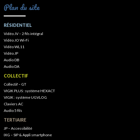
Plan du site
RÉSIDENTIEL
Vidéo JV – 2 fils intégral
Vidéo JO Wi-Fi
Vidéo WL11
Vidéo JP
Audio DB
Audio DA
COLLECTIF
Collectif – GT
VIGIK PLUS : système HEXACT
VIGIK : système UGVLOG
Claviers AC
Audio 5 fils
TERTIAIRE
JP – Accessibilité
IXG – SIP & Appli smartphone