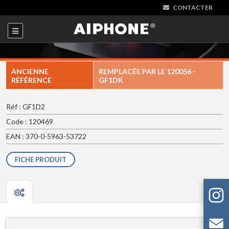
CONTACTER
ANCIENNE
REMPLACÉE PAR LE
120056 -
RÉFÉRENCE
GF1DK
Réf : GF1D2
Code : 120469
EAN : 370-0-5963-53722
FICHE PRODUIT