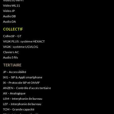
Vidéo JO Wi-Fi
Vidéo WL11
Vidéo JP
Audio DB
Audio DA
COLLECTIF
Collectif – GT
VIGIK PLUS : système HEXACT
VIGIK : système UGVLOG
Claviers AC
Audio 5 fils
TERTIAIRE
JP – Accessibilité
IXG – SIP & Appli smartphone
IX – Protocole SIP et ONVIF
ANZEN – Contrôle d’accès tertiaire
AX – Analogique
LEM – Interphonie de bureau
LEF – Interphonie de bureau
TCM – Grande capacité