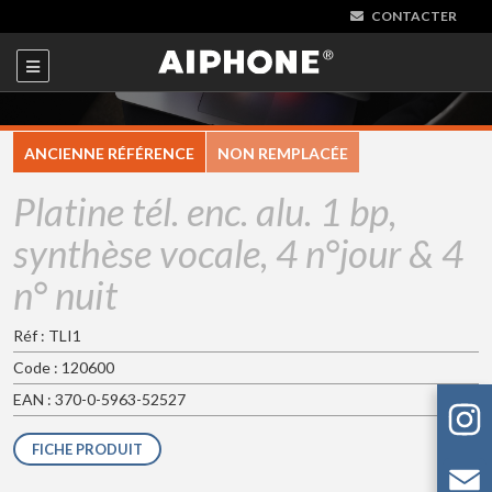
CONTACTER
ANCIENNE RÉFÉRENCE
NON REMPLACÉE
Platine tél. enc. alu. 1 bp,
synthèse vocale, 4 n°jour & 4
n° nuit
Réf : TLI1
Code : 120600
EAN : 370-0-5963-52527
FICHE PRODUIT